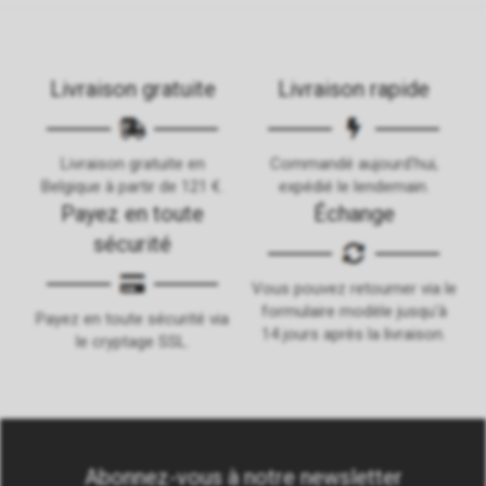
Livraison gratuite
Livraison rapide
Livraison gratuite en
Commandé aujourd'hui,
Belgique à partir de 121 €.
expédié le lendemain.
Payez en toute
Échange
sécurité
Vous pouvez retourner via le
formulaire modèle jusqu'à
Payez en toute sécurité via
14 jours après la livraison.
le cryptage SSL.
Abonnez-vous à notre newsletter