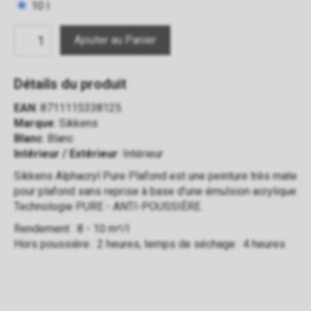
10 l
Détails du produit
EAN
: 8711115338125
Marque
: Sikkens
Blanc
: Blanc
Intérieur / Extérieur
: Intérieur
Sikkens Alphacryl Pure Plafond est une peinture très mate
pour plafond sans reprise à base d'une émulsion acrylique
Technologie PURE - ANTI-POUSSIÈRE.
Rendement : 8 - 10 m²/l
Hors poussière : 2 heures, temps de séchage : 4 heures