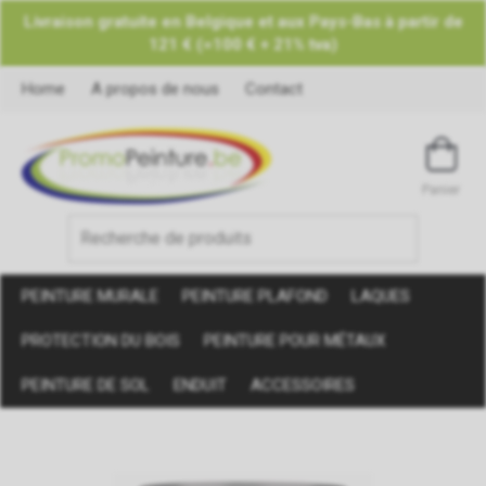
Livraison gratuite en Belgique et aux Pays-Bas à partir de
121 € (=100 € + 21% tva)
Home
A propos de nous
Contact
Panier
PEINTURE MURALE
PEINTURE PLAFOND
LAQUES
PROTECTION DU BOIS
PEINTURE POUR MÉTAUX
PEINTURE DE SOL
ENDUIT
ACCESSOIRES