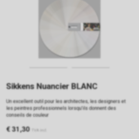
Sikkens Nuancier BLANC
Un excellent outil pour les architectes, les designers et
les peintres professionnels lorsqu'ils donnent des
conseils de couleur
€ 31,30
TVA incl.