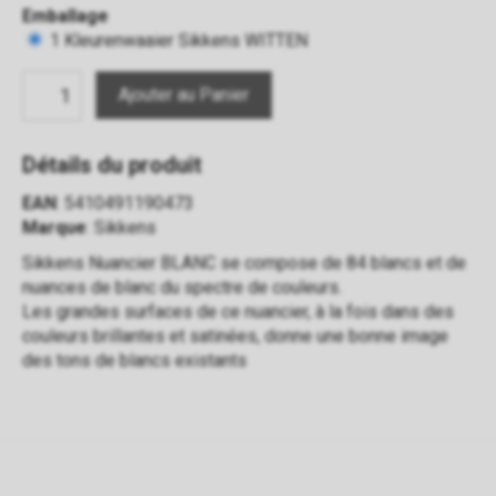
Emballage
1 Kleurenwaaier Sikkens WITTEN
Détails du produit
EAN
: 5410491190473
Marque
: Sikkens
Sikkens Nuancier BLANC se compose de 84 blancs et de
nuances de blanc du spectre de couleurs.
Les grandes surfaces de ce nuancier, à la fois dans des
couleurs brillantes et satinées, donne une bonne image
des tons de blancs existants