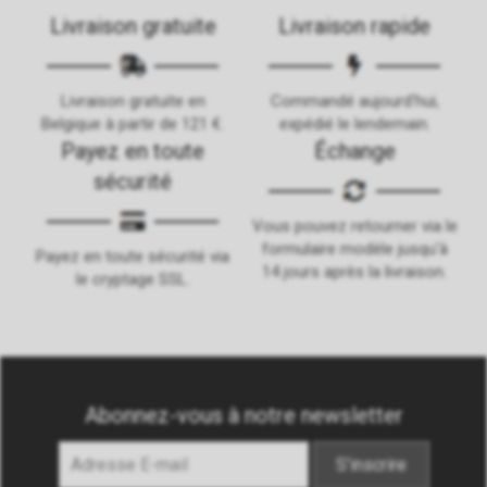
Livraison gratuite
Livraison rapide
Livraison gratuite en
Commandé aujourd'hui,
Belgique à partir de 121 €.
expédié le lendemain.
Payez en toute
Échange
sécurité
Vous pouvez retourner via le
formulaire modèle jusqu'à
Payez en toute sécurité via
14 jours après la livraison.
le cryptage SSL.
Abonnez-vous à notre newsletter