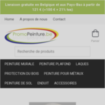
Livraison gratuite en Belgique et aux Pays-Bas à partir de
121 € (=100 € + 21% tva)
Home
A propos de nous
Contact
Panier
PEINTURE MURALE
PEINTURE PLAFOND
LAQUES
PROTECTION DU BOIS
PEINTURE POUR MÉTAUX
PEINTURE DE SOL
ENDUIT
ACCESSOIRES