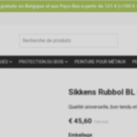
 gratuite en Belgique et aux Pays-Bas à partir de 121 € (=100 € 
UES
PROTECTION DU BOIS
PEINTURE POUR MÉTAUX
P
Sikkens Rubbol BL
Qualité universelle, bon tendu et
€ 45,60
TVA incl.
Emballage