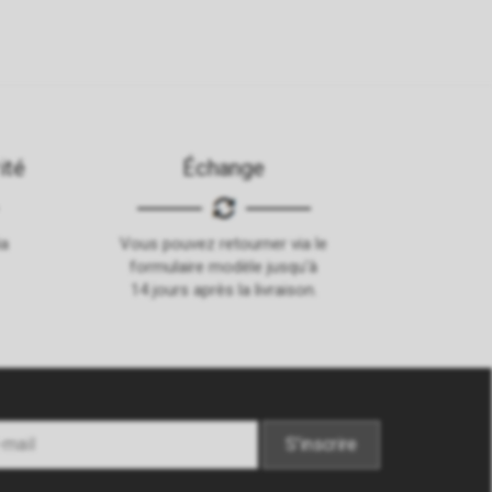
ité
Échange
ia
Vous pouvez retourner via le
formulaire modèle jusqu'à
14 jours après la livraison.