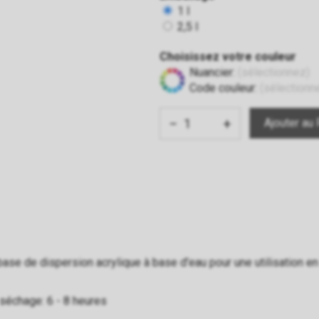
1 l
2,5 l
Choisissez votre couleur
Nuancier:
(sélectionnez)
Code couleur:
(sélectionn
−
+
se de dispersion acrylique à base d'eau pour une utilisation en i
séchage: 6 - 8 heures