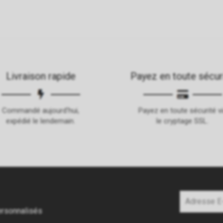
Livraison rapide
Payez en toute sécur
Commandé aujourd'hui,
Payez en toute sécurité v
expédié le lendemain.
le cryptage SSL.
ersonnalisés