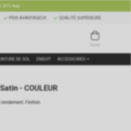
+ 21% tva)
PRIX AVANTAGEUX
QUALITÉ SUPÉRIEURE
Panier
EINTURE DE SOL
ENDUIT
ACCESSOIRES
 Satin - COULEUR
 rendement. Finition.