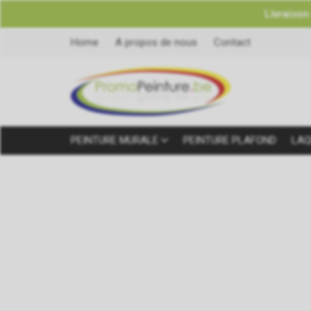
Livraison
Home
A propos de nous
Contact
PEINTURE MURALE
PEINTURE PLAFOND
LAQ