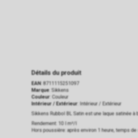
Détails du produit
EAN
: 8711115251097
Marque
: Sikkens
Couleur
: Couleur
Intérieur / Extérieur
: Intérieur / Extérieur
Sikkens Rubbol BL Satin est une laque satinée à ba
Rendement: 10 l m²/l
Hors poussière: après environ 1 heure, temps de 