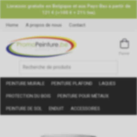
Livraison gratuite en Belgique et aux Pays-Bas à partir de
121 € (=100 € + 21% tva)
Home
A propos de nous
Contact
Panier
PEINTURE MURALE
PEINTURE PLAFOND
LAQUES
PROTECTION DU BOIS
PEINTURE POUR MÉTAUX
PEINTURE DE SOL
ENDUIT
ACCESSOIRES