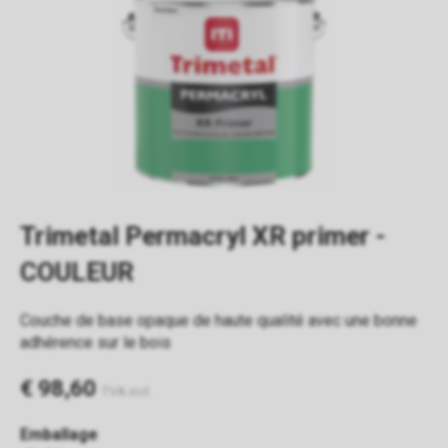
Trimetal Permacryl XR primer -
COULEUR
Couche de base opaque de haute qualité avec une bonne
adhérence sur le bois
€ 98,60
TVA incl.
Emballage