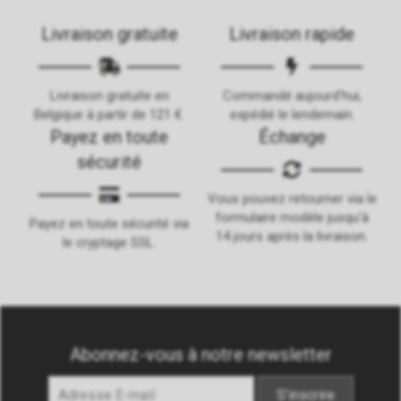
Livraison gratuite
Livraison rapide
Livraison gratuite en
Commandé aujourd'hui,
Belgique à partir de 121 €.
expédié le lendemain.
Payez en toute
Échange
sécurité
Vous pouvez retourner via le
formulaire modèle jusqu'à
Payez en toute sécurité via
14 jours après la livraison.
le cryptage SSL.
Abonnez-vous à notre newsletter