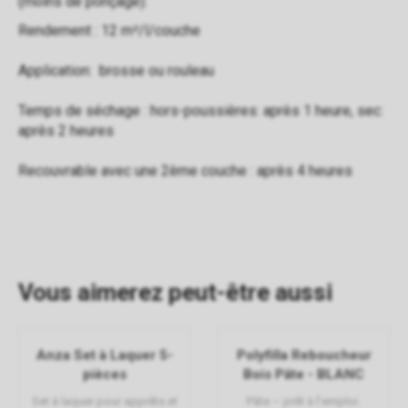
(moins de ponçage).
Rendement : 12 m²/l/couche
Application: brosse ou rouleau
Temps de séchage : hors-poussières: après 1 heure, sec:
après 2 heures
Recouvrable avec une 2ème couche : après 4 heures
Vous aimerez peut-être aussi
Anza Set à Laquer 5-
Polyfilla Reboucheur
pièces
Bois Pâte - BLANC
Set à laquer pour apprêts et
Pâte – prêt à l’emploi.