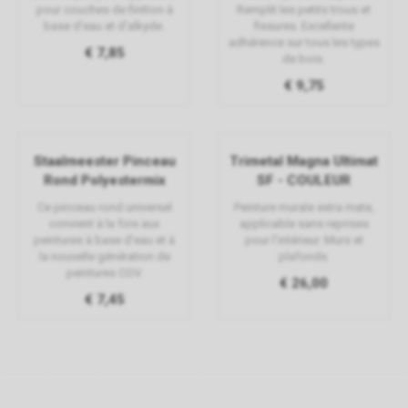
pour couches de finition à
Remplit les petits trous et
base d'eau et d'alkyde.
fissures. Excellente
adhérence sur tous les types
€ 7,85
de bois.
€ 9,75
Staalmeester Pinceau
Trimetal Magna Ultimat
Rond Polyestermix
SF - COULEUR
Ce pinceau rond universel
Peinture murale extra mate,
convient à la fois aux
applicable sans reprises
peintures à base d'eau et à
pour l’intérieur. Murs et
la nouvelle génération de
plafonds.
peintures COV.
€ 26,00
€ 7,45