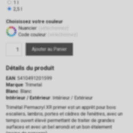
1 l
2,5 l
Choisissez votre couleur
Nuancier:
(sélectionnez)
Code couleur:
(sélectionnez)
Détails du produit
EAN
: 5410491201599
Marque
: Trimetal
Blanc
: Blanc
Intérieur / Extérieur
: Intérieur / Extérieur
Trimétal Permacryl XR primer est un apprêt pour bois:
escaliers, lambris, portes et câdres de fenêtres, avec un
temps ouvert élevé permettant de traiter de grandes
surfaces et avec un bel arrondi et un bon étalement